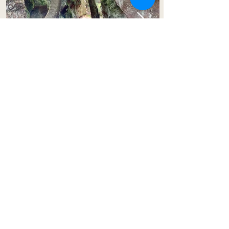
KONTAKTIEREN SIE UNS
Petra und Gerald Hanisch
info@umgebindehaus-mandau.de
Mobil:
+49 152 27732472
(ab 18 Uhr)